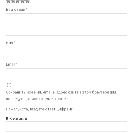
1
2
3
4
5
Ваш отзыв
*
Имя
*
Email
*
Сохранить моё имя, email и адрес сайта в этом браузере для
последующих моих комментариев.
Пожалуйста, введите ответ цифрами:
5 × один =