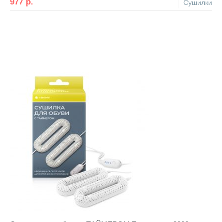
977
р.
Сушилки